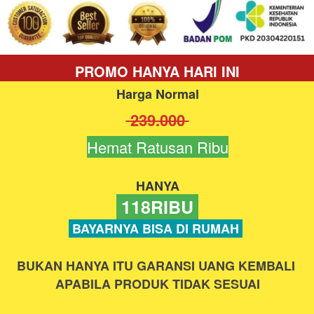
PROMO HANYA HARI INI
Harga Normal
 239.000 
Hemat Ratusan Ribu
HANYA
 118RIBU 
 BAYARNYA BISA DI RUMAH 
BUKAN HANYA ITU GARANSI UANG KEMBALI 
APABILA PRODUK TIDAK SESUAI